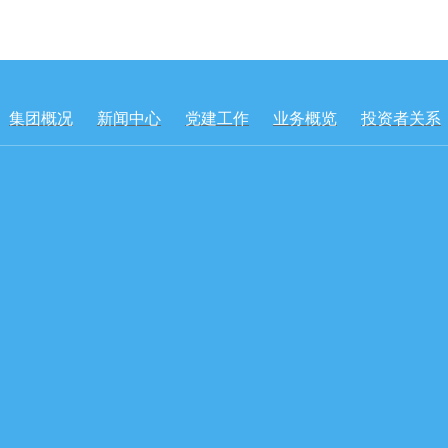
集团概况
新闻中心
党建工作
业务概览
投资者关系
集团简介
集团新闻
党建信息
垃圾发电
公司治理
行业聚焦
纪检巡察
厨余（餐厨）
处置
大事记
媒体报道
专题专栏
污泥处置
监督举报
垃圾收（转）
运
环保特色产业
园