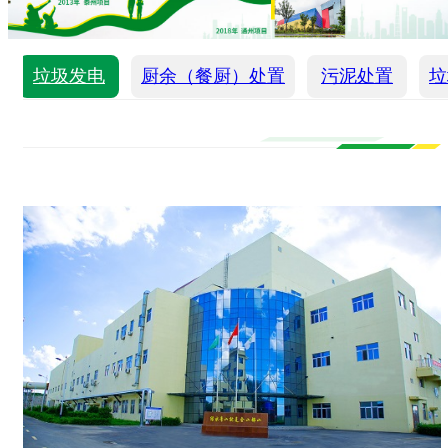
垃圾发电
厨余（餐厨）处置
污泥处置
垃