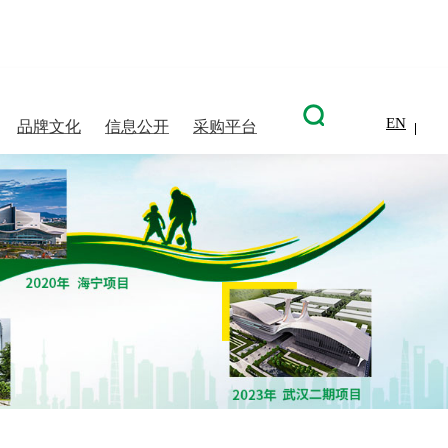
EN
品牌文化
信息公开
采购平台
信息披露
企业文化
企业信息
股票信息
荣誉资质
环境保护
沟通联系
视觉绿动
信息披露
社会责任
人才发展