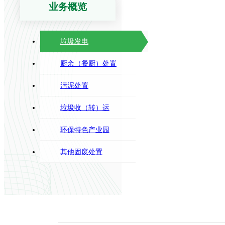
业务概览
垃圾发电
厨余（餐厨）处置
污泥处置
垃圾收（转）运
环保特色产业园
其他固废处置