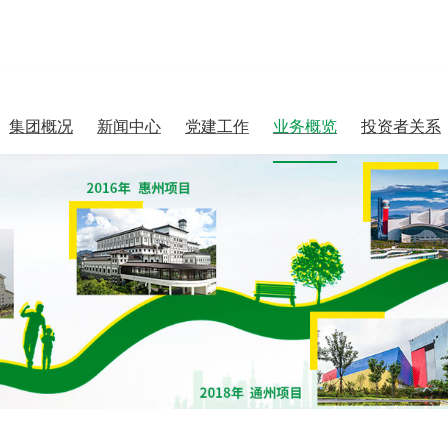
集团概况
新闻中心
党建工作
业务概览
投资者关系
集团简介
集团新闻
党建信息
垃圾发电
公司治理
行业聚焦
纪检巡察
厨余（餐厨）
处置
大事记
媒体报道
专题专栏
污泥处置
监督举报
垃圾收（转）
运
环保特色产业
园