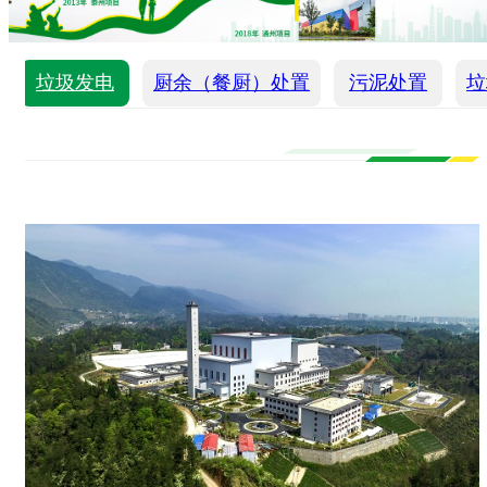
垃圾发电
厨余（餐厨）处置
污泥处置
垃