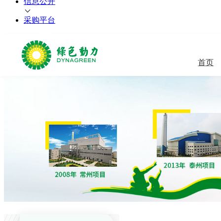
信息公开
采购平台
首页