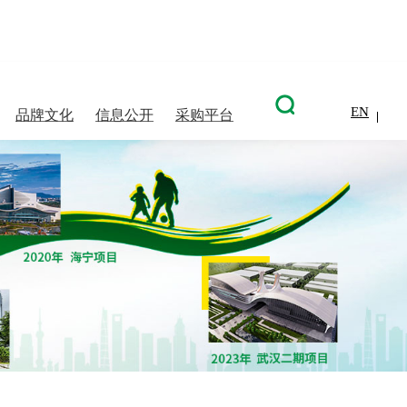
EN
品牌文化
信息公开
采购平台
信息披露
企业文化
企业信息
股票信息
荣誉资质
环境保护
沟通联系
视觉绿动
信息披露
社会责任
人才发展