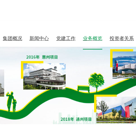
集团概况
新闻中心
党建工作
业务概览
投资者关系
集团简介
集团新闻
党建信息
垃圾发电
公司治理
行业聚焦
纪检巡察
厨余（餐厨）
处置
大事记
媒体报道
专题专栏
污泥处置
监督举报
垃圾收（转）
运
环保特色产业
园