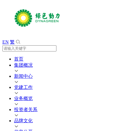
EN
繁
首页
集团概况
新闻中心
党建工作
业务概览
投资者关系
品牌文化