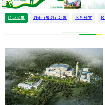
垃圾发电
厨余（餐厨）处置
污泥处置
垃