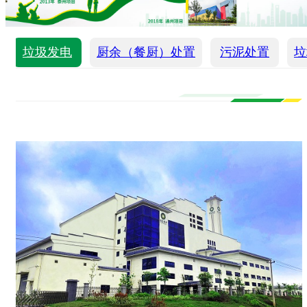
垃圾发电
厨余（餐厨）处置
污泥处置
垃