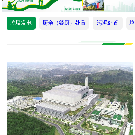
垃圾发电
厨余（餐厨）处置
污泥处置
垃