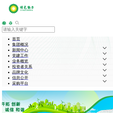
EN
繁
首页
集团概况
新闻中心
党建工作
业务概览
投资者关系
品牌文化
信息公开
采购平台