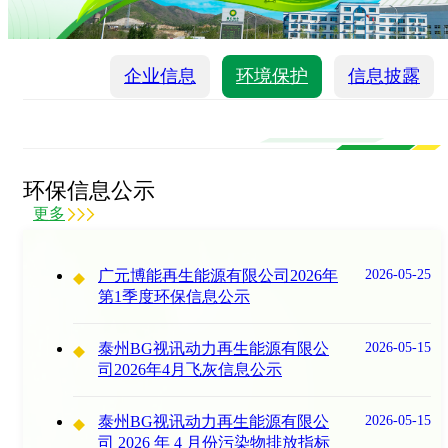
企业信息
环境保护
信息披露
环保信息公示
更多
广元博能再生能源有限公司2026年
2026-05-25
第1季度环保信息公示
泰州BG视讯动力再生能源有限公
2026-05-15
司2026年4月飞灰信息公示
泰州BG视讯动力再生能源有限公
2026-05-15
司 2026 年 4 月份污染物排放指标