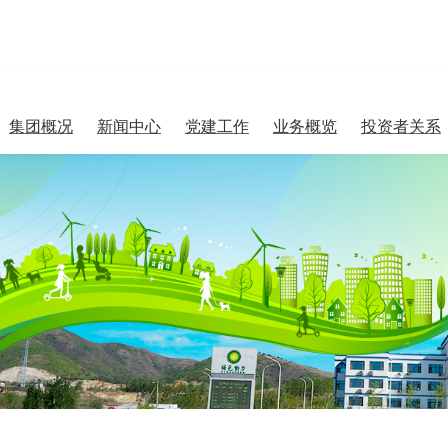
集团概况
新闻中心
党建工作
业务概览
投资者关系
集团简介
集团新闻
党建信息
垃圾发电
公司治理
行业聚焦
纪检巡察
厨余（餐厨）
处置
大事记
媒体报道
专题专栏
污泥处置
监督举报
垃圾收（转）
运
环保特色产业
园