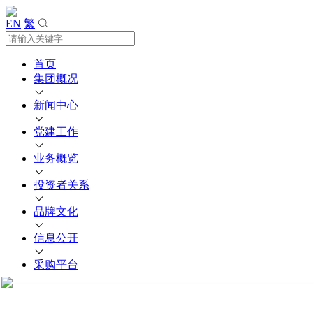
EN
繁
首页
集团概况
新闻中心
党建工作
业务概览
投资者关系
品牌文化
信息公开
采购平台