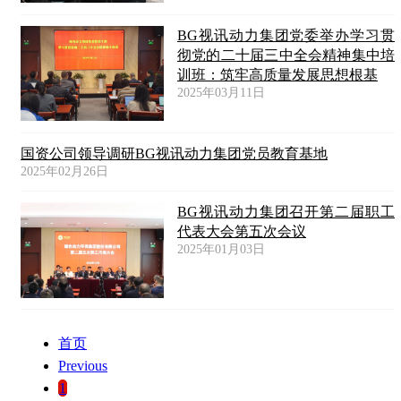
BG视讯动力集团党委举办学习贯
彻党的二十届三中全会精神集中培
训班：筑牢高质量发展思想根基
2025年03月11日
国资公司领导调研BG视讯动力集团党员教育基地
2025年02月26日
BG视讯动力集团召开第二届职工
代表大会第五次会议
2025年01月03日
首页
Previous
1