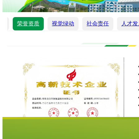
化
荣誉资质
视觉绿动
社会责任
人才发